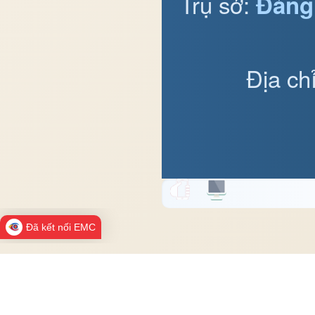
Trụ sở:
Đảng
Địa ch
Đã kết nối EMC