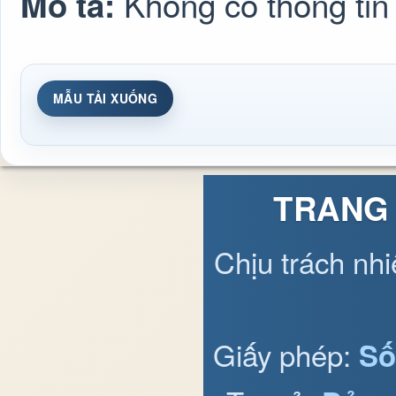
Không có thông tin
Mô tả:
MẪU TẢI XUỐNG
TRANG 
Chịu trách nh
Giấy phép:
Số