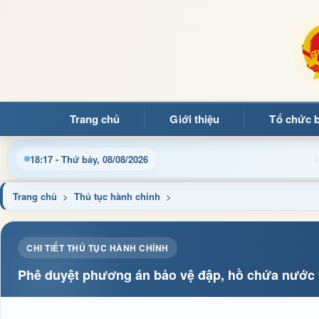
Trang chủ
Giới thiệu
Tổ chức 
Chào mừng quý bạn đọc đến với Trang thông tin điện tử 
18:17 - Thứ bảy, 08/08/2026
Trang chủ
>
Thủ tục hành chính
>
CHI TIẾT THỦ TỤC HÀNH CHÍNH
Phê duyệt phương án bảo vệ đập, hồ chứa nước t