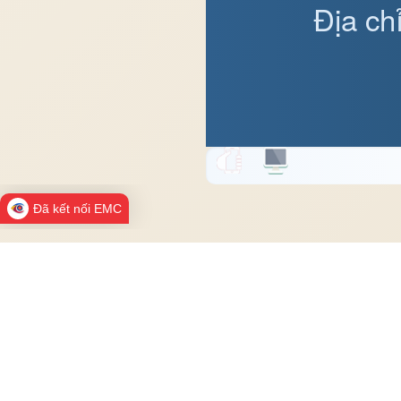
Địa ch
Đã kết nối EMC