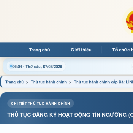
Trang chủ
Giới thiệu
Tổ chức 
Chào mừng quý bạn đọc đến với Trang thông tin điện tử xã Mư
06:04 - Thứ sáu, 07/08/2026
Trang chủ
>
Thủ tục hành chính
>
Thủ tục hành chính cấp Xã: 
CHI TIẾT THỦ TỤC HÀNH CHÍNH
THỦ TỤC ĐĂNG KÝ HOẠT ĐỘNG TÍN NGƯỠNG (C