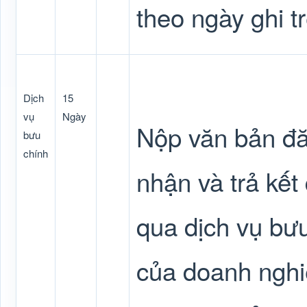
theo ngày ghi t
Dịch
15
vụ
Ngày
Nộp văn bản đăn
bưu
chính
nhận và trả kế
qua dịch vụ bưu
của doanh nghi