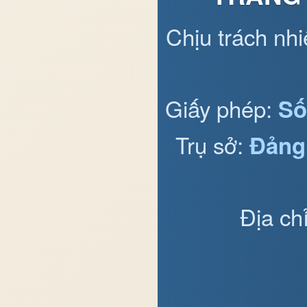
Chịu trách nh
Giấy phép:
Số
Trụ sở:
Đảng
Địa ch