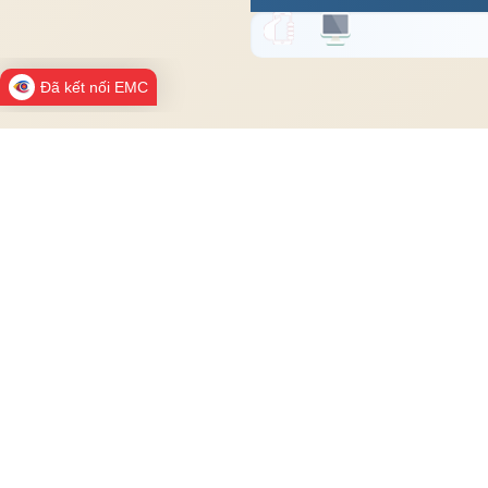
Đã kết nối EMC