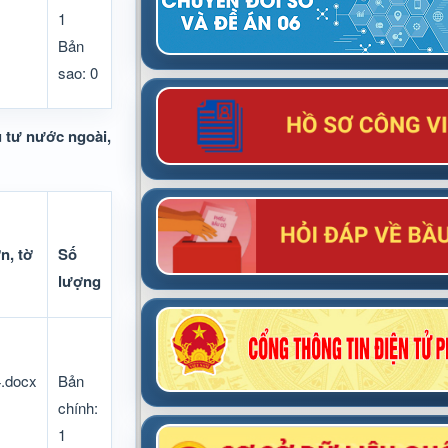
1
Bản
sao: 0
u tư nước ngoài,
n, tờ
Số
lượng
.docx
Bản
chính:
1