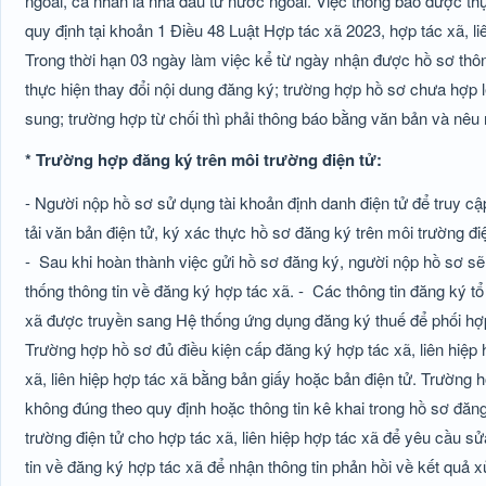
ngoài, cá nhân là nhà đầu tư nước ngoài. Việc thông báo được thự
quy định tại khoản 1 Điều 48 Luật Hợp tác xã 2023, hợp tác xã, l
Trong thời hạn 03 ngày làm việc kể từ ngày nhận được hồ sơ thô
thực hiện thay đổi nội dung đăng ký; trường hợp hồ sơ chưa hợp 
sung; trường hợp từ chối thì phải thông báo bằng văn bản và nêu r
* Trường hợp đăng ký trên môi trường điện tử:
- Người nộp hồ sơ sử dụng tài khoản định danh điện tử để truy cậ
tải văn bản điện tử, ký xác thực hồ sơ đăng ký trên môi trường điệ
-
Sau khi hoàn thành việc gửi hồ sơ đăng ký, người nộp hồ sơ sẽ
thống thông tin về đăng ký hợp tác xã. -
Các thông tin đăng ký tổ
xã được truyền sang Hệ thống ứng dụng đăng ký thuế để phối hợp,
Trường hợp hồ sơ đủ điều kiện cấp đăng ký hợp tác xã, liên hiệp
xã, liên hiệp hợp tác xã bằng bản giấy hoặc bản điện tử. Trường 
không đúng theo quy định hoặc thông tin kê khai trong hồ sơ đăn
trường điện tử cho hợp tác xã, liên hiệp hợp tác xã để yêu cầu s
tin về đăng ký hợp tác xã để nhận thông tin phản hồi về kết quả x