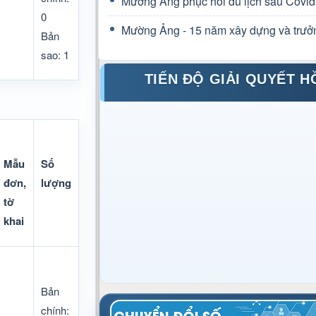
Mường Ảng phục hồi du lịch sau Covid
0
Mường Ảng - 15 năm xây dựng và trưở
Bản
sao: 1
TIẾN ĐỘ GIẢI QUYẾT H
Mẫu
Số
đơn,
lượng
tờ
khai
Bản
chính: