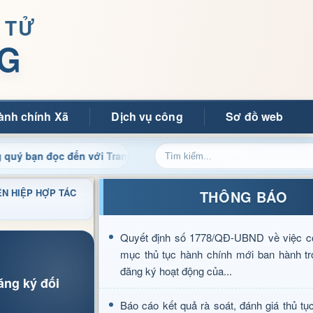
 TỬ
G
ành chính Xã
Dịch vụ công
Sơ đồ web
 đọc đến với Trang thông tin điện tử xã Mường Ảng
Cập
ÊN HIỆP HỢP TÁC
THÔNG BÁO
Quyết định số 1778/QĐ-UBND về việc c
mục thủ tục hành chính mới ban hành tr
đăng ký hoạt động của...
ăng ký đối
Báo cáo kết quả rà soát, đánh giá thủ tụ