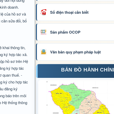
ay đổi nội dung
 kinh doanh.
Số điện thoại cần biết
 lệ của hồ sơ và
 cần sửa đổi, bổ
Sản phẩm OCOP
 khai thông tin,
Văn bản quy phạm pháp luật
ng ký hợp tác xã.
nộp hồ sơ trên Hệ
đăng ký hợp tác
BẢN ĐỒ HÀNH CHÍN
 quan thuế. -
ng ký cho hợp tác
cầu đăng ký
ông báo trên môi
ào Hệ thống thông