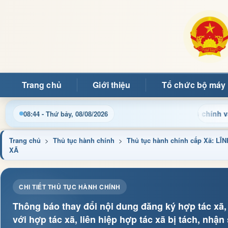
Trang chủ
Giới thiệu
Tổ chức bộ máy
Cập nhật thông tin điều hành, thủ tục hành chính và tin t
08:44 - Thứ bảy, 08/08/2026
Trang chủ
>
Thủ tục hành chính
>
Thủ tục hành chính cấp Xã: 
XÃ
CHI TIẾT THỦ TỤC HÀNH CHÍNH
Thông báo thay đổi nội dung đăng ký hợp tác xã, 
với hợp tác xã, liên hiệp hợp tác xã bị tách, nhậ