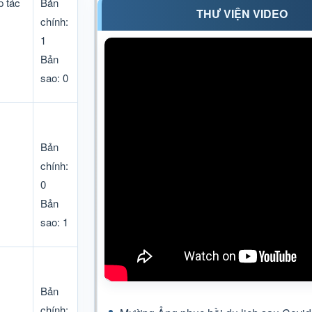
p tác
Bản
THƯ VIỆN VIDEO
chính:
1
Bản
sao: 0
Bản
chính:
0
Bản
sao: 1
Bản
chính: