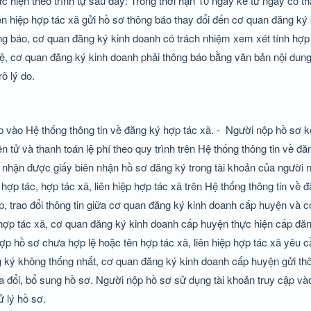
c hiện theo trình tự sau đây: Trong thời hạn 10 ngày kể từ ngày có th
iên hiệp hợp tác xã gửi hồ sơ thông báo thay đổi đến cơ quan đăng ký
ng báo, cơ quan đăng ký kinh doanh có trách nhiệm xem xét tính hợp
lệ, cơ quan đăng ký kinh doanh phải thông báo bằng văn bản nội dung
õ lý do.
p vào Hệ thống thông tin về đăng ký hợp tác xã. -
Người nộp hồ sơ kê
n tử và thanh toán lệ phí theo quy trình trên Hệ thống thông tin về đă
 nhận được giấy biên nhận hồ sơ đăng ký trong tài khoản của người 
 hợp tác, hợp tác xã, liên hiệp hợp tác xã trên Hệ thống thông tin về 
 trao đổi thông tin giữa cơ quan đăng ký kinh doanh cấp huyện và cơ
 hợp tác xã, cơ quan đăng ký kinh doanh cấp huyện thực hiện cấp đă
hợp hồ sơ chưa hợp lệ hoặc tên hợp tác xã, liên hiệp hợp tác xã yêu 
g ký không thống nhất, cơ quan đăng ký kinh doanh cấp huyện gửi th
ửa đổi, bổ sung hồ sơ. Người nộp hồ sơ sử dụng tài khoản truy cập v
ử lý hồ sơ.