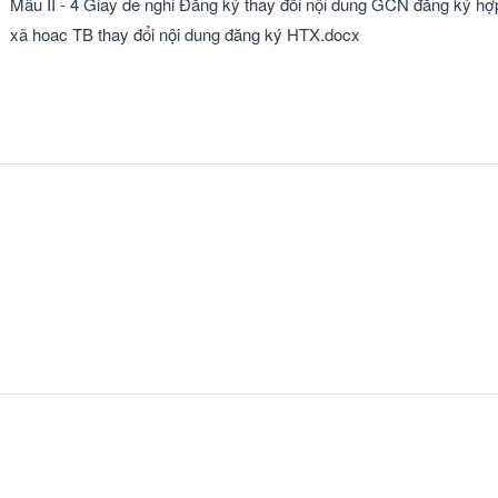
Mẫu II - 4 Giay de nghi Đăng ký thay đổi nội dung GCN đăng ký hợ
xã hoac TB thay đổi nội dung đăng ký HTX.docx