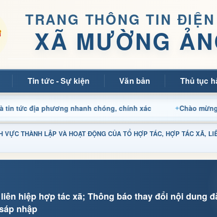
TRANG THÔNG TIN ĐIỆN
XÃ MƯỜNG ẢN
Tin tức - Sự kiện
Văn bản
Thủ tục h
ức địa phương nhanh chóng, chính xác
Chào mừng quý bạn
LĨNH VỰC THÀNH LẬP VÀ HOẠT ĐỘNG CỦA TỔ HỢP TÁC, HỢP TÁC XÃ, LI
liên hiệp hợp tác xã; Thông báo thay đổi nội dung đ
n sáp nhập