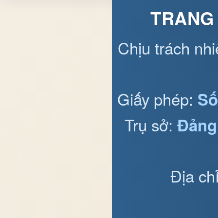
TRANG 
Chịu trách nh
Giấy phép:
Số
Trụ sở:
Đảng
Địa ch