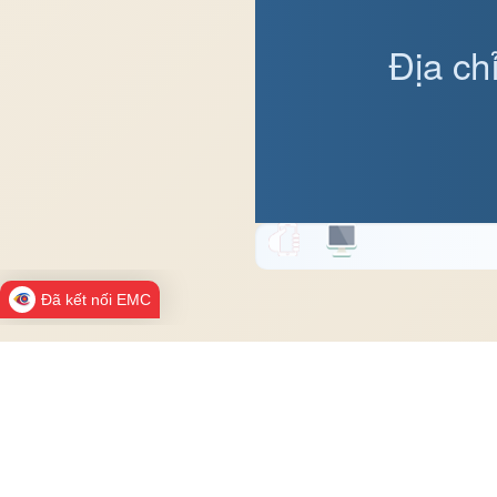
Địa ch
Đã kết nối EMC