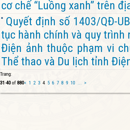
cơ chế “Luồng xanh” trên đị
Quyết định số 1403/QĐ-UB
tục hành chính và quy trình
Điện ảnh thuộc phạm vi ch
Thể thao và Du lịch tỉnh Điệ
Trang:
31
-
40
of
880
<
1
2
3
4
5
6
7
8
9
10
...
>