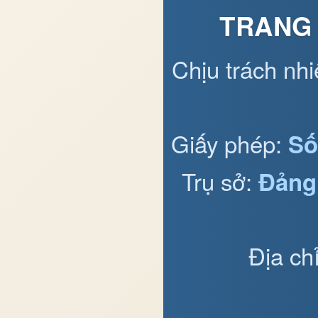
TRANG 
Chịu trách nh
Giấy phép:
Số
Trụ sở:
Đảng
Địa ch