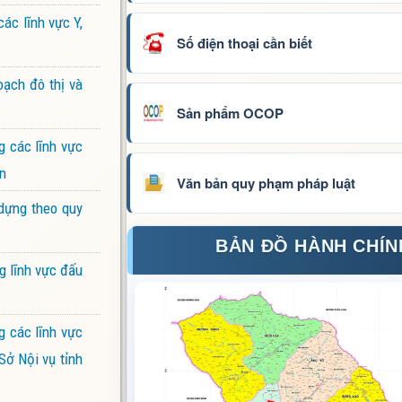
ác lĩnh vực Y,
Số điện thoại cần biết
oạch đô thị và
Sản phẩm OCOP
g các lĩnh vực
ên
Văn bản quy phạm pháp luật
dựng theo quy
BẢN ĐỒ HÀNH CHÍN
g lĩnh vực đấu
g các lĩnh vực
Sở Nội vụ tỉnh