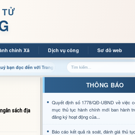
 TỬ
G
ành chính Xã
Dịch vụ công
Sơ đồ web
 đến với Trang thông tin điện tử xã Mường Ảng
Cập nhật
THÔNG BÁO
Quyết định số 1778/QĐ-UBND về việc c
mục thủ tục hành chính mới ban hành tr
 ngân sách địa
đăng ký hoạt động của...
Báo cáo kết quả rà soát, đánh giá thủ tụ