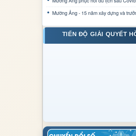
Mường Ảng phục hồi du lịch sau Covid
Mường Ảng - 15 năm xây dựng và trưở
TIẾN ĐỘ GIẢI QUYẾT H