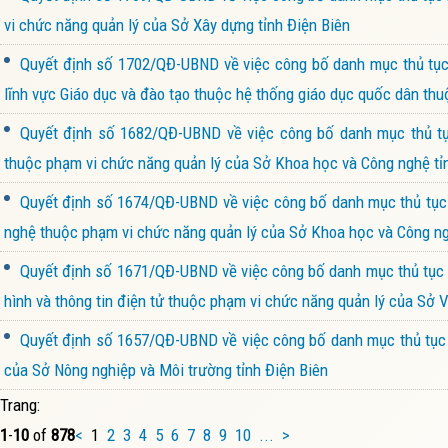
vi chức năng quản lý của Sở Xây dựng tỉnh Điện Biên
Quyết định số 1702/QĐ-UBND về việc công bố danh mục thủ tục h
lĩnh vực Giáo dục và đào tạo thuộc hệ thống giáo dục quốc dân thu
Quyết định số 1682/QĐ-UBND về việc công bố danh mục thủ tục
thuộc phạm vi chức năng quản lý của Sở Khoa học và Công nghệ tỉ
Quyết định số 1674/QĐ-UBND về việc công bố danh mục thủ tục h
nghệ thuộc phạm vi chức năng quản lý của Sở Khoa học và Công ng
Quyết định số 1671/QĐ-UBND về việc công bố danh mục thủ tục h
hình và thông tin điện tử thuộc phạm vi chức năng quản lý của Sở V
Quyết định số 1657/QĐ-UBND về việc công bố danh mục thủ tục h
của Sở Nông nghiệp và Môi trường tỉnh Điện Biên
Trang:
1
-
10
of
878
<
1
2
3
4
5
6
7
8
9
10
...
>