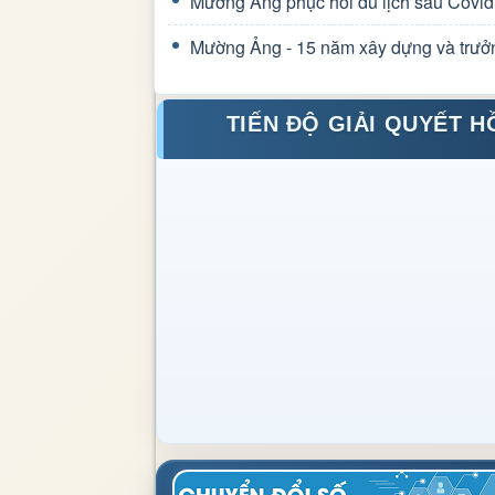
Mường Ảng phục hồi du lịch sau Covid
Mường Ảng - 15 năm xây dựng và trưở
TIẾN ĐỘ GIẢI QUYẾT H