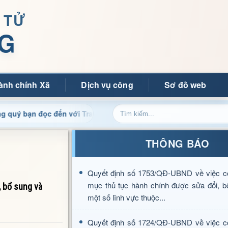
 TỬ
G
ành chính Xã
Dịch vụ công
Sơ đồ web
đọc đến với Trang thông tin điện tử xã Mường Ảng
Cập 
THÔNG BÁO
Quyết định số 1753/QĐ-UBND về việc c
mục thủ tục hành chính được sửa đổi, b
 bổ sung và
một số lĩnh vực thuộc...
Quyết định số 1724/QĐ-UBND về việc c