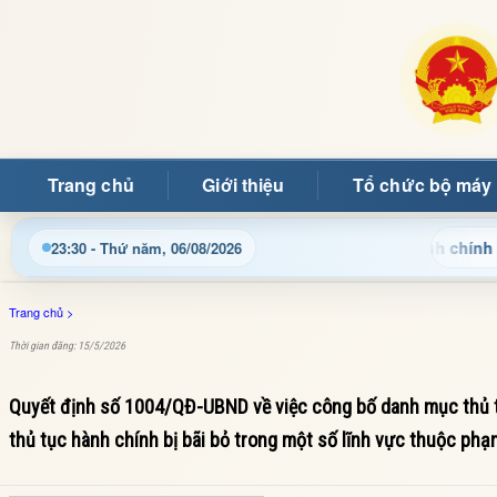
Trang chủ
Giới thiệu
Tổ chức bộ máy
Cập nhật thông tin điều hành, thủ tục hành chính và tin t
23:30 - Thứ năm, 06/08/2026
Trang chủ
>
Thời gian đăng: 15/5/2026
Quyết định số 1004/QĐ-UBND về việc công bố danh mục thủ tụ
thủ tục hành chính bị bãi bỏ trong một số lĩnh vực thuộc ph