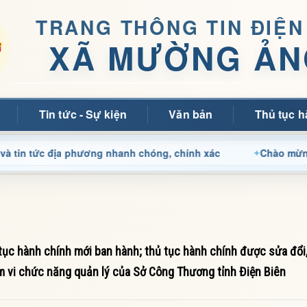
TRANG THÔNG TIN ĐIỆN
XÃ MƯỜNG ẢN
Tin tức - Sự kiện
Văn bản
Thủ tục h
ức địa phương nhanh chóng, chính xác
Chào mừng quý bạn 
c hành chính mới ban hành; thủ tục hành chính được sửa đổi,
ạm vi chức năng quản lý của Sở Công Thương tỉnh Điện Biên