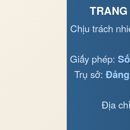
TRANG 
Chịu trách nh
Giấy phép:
Số
Trụ sở:
Đảng
Địa ch