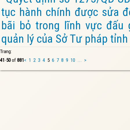
tục hành chính được sửa đổ
bãi bỏ trong lĩnh vực đấu 
quản lý của Sở Tư pháp tỉnh
Trang:
41
-
50
of
881
<
1
2
3
4
5
6
7
8
9
10
...
>