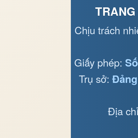
TRANG 
Chịu trách nh
Giấy phép:
Số
Trụ sở:
Đảng
Địa ch