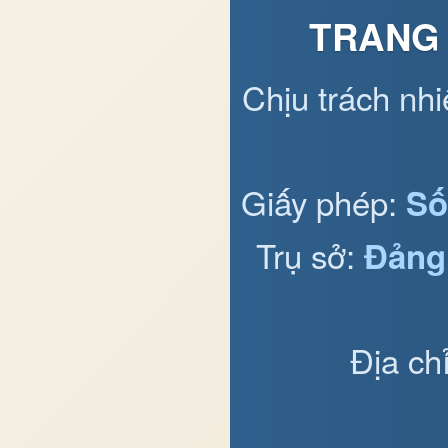
TRANG 
Chịu trách nh
Giấy phép:
Số
Trụ sở:
Đảng
Địa ch