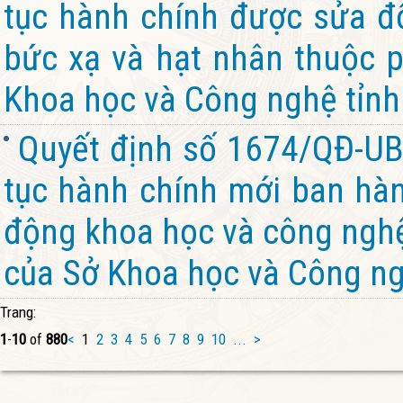
tục hành chính được sửa đổ
bức xạ và hạt nhân thuộc 
Khoa học và Công nghệ tỉnh
Quyết định số 1674/QĐ-UB
tục hành chính mới ban hành
động khoa học và công nghệ
của Sở Khoa học và Công ng
Trang:
1
-
10
of
880
<
1
2
3
4
5
6
7
8
9
10
...
>