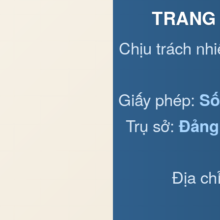
TRANG 
Chịu trách nh
Giấy phép:
Số
Trụ sở:
Đảng
Địa ch