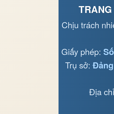
TRANG 
Chịu trách nh
Giấy phép:
Số
Trụ sở:
Đảng
Địa ch