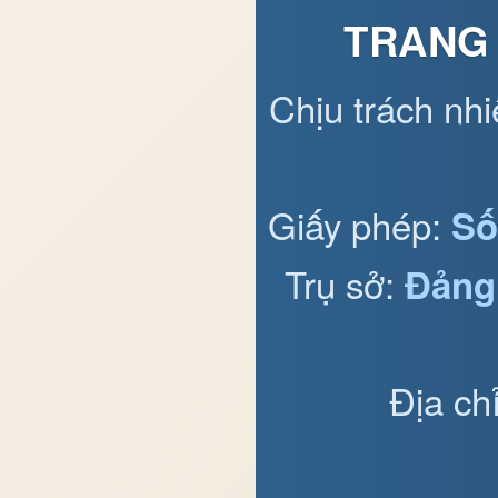
TRANG 
Chịu trách nh
Giấy phép:
Số
Trụ sở:
Đảng
Địa ch