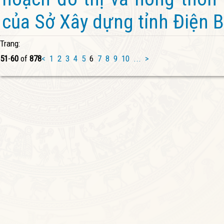
của Sở Xây dựng tỉnh Điện B
Trang:
51
-
60
of
878
<
1
2
3
4
5
6
7
8
9
10
...
>