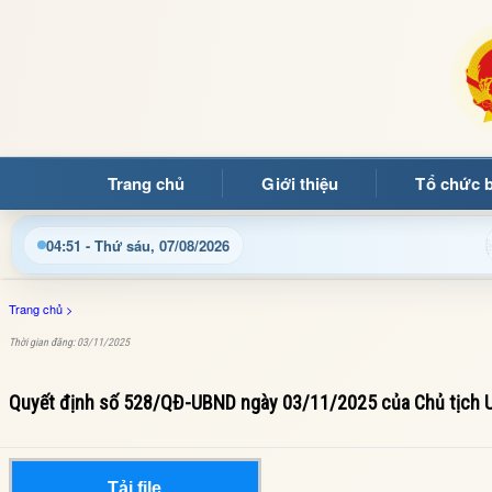
Trang chủ
Giới thiệu
Tổ chức 
Chào mừng quý bạn đọc đến với Trang thông tin điện tử x
04:51 - Thứ sáu, 07/08/2026
Trang chủ
>
Thời gian đăng: 03/11/2025
Quyết định số 528/QĐ-UBND ngày 03/11/2025 của Chủ tịch 
Tải file