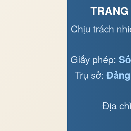
TRANG 
Chịu trách nh
Giấy phép:
Số
Trụ sở:
Đảng
Địa ch