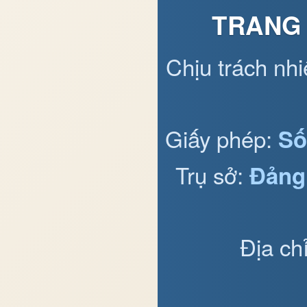
TRANG 
Chịu trách nh
Giấy phép:
Số
Trụ sở:
Đảng
Địa ch