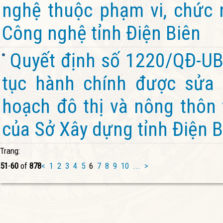
nghệ thuộc phạm vi, chức 
Công nghệ tỉnh Điện Biên
Quyết định số 1220/QĐ-UB
tục hành chính được sửa 
hoạch đô thị và nông thôn
của Sở Xây dựng tỉnh Điện B
Trang:
51
-
60
of
878
<
1
2
3
4
5
6
7
8
9
10
...
>