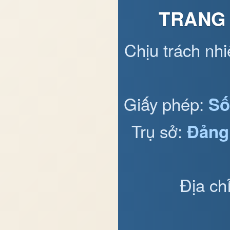
TRANG 
Chịu trách nh
Giấy phép:
Số
Trụ sở:
Đảng
Địa ch