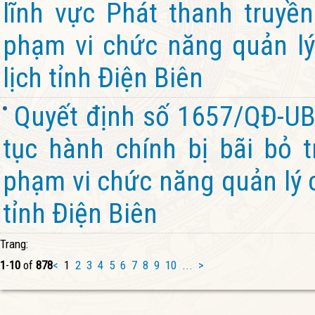
lĩnh vực Phát thanh truyền
phạm vi chức năng quản lý
lịch tỉnh Điện Biên
Quyết định số 1657/QĐ-UB
tục hành chính bị bãi bỏ 
phạm vi chức năng quản lý 
tỉnh Điện Biên
Trang:
1
-
10
of
878
<
1
2
3
4
5
6
7
8
9
10
...
>