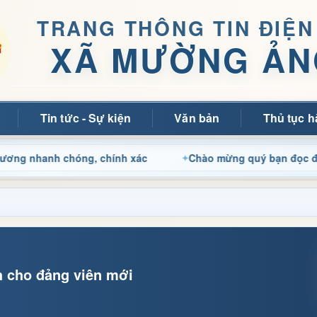
TRANG THÔNG TIN ĐIỆN
XÃ MƯỜNG ẢN
Tin tức - Sự kiện
Văn bản
Thủ tục h
h chóng, chính xác
Chào mừng quý bạn đọc đến với Trang
nh cho đảng viên mới