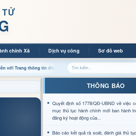
 TỬ
G
ành chính Xã
Dịch vụ công
Sơ đồ web
 thông tin điện tử xã Mường Ảng
Cập nhật thông tin điề
THÔNG BÁO
Quyết định số 1778/QĐ-UBND về việc c
mục thủ tục hành chính mới ban hành tr
đăng ký hoạt động của...
Báo cáo kết quả rà soát, đánh giá thủ tụ