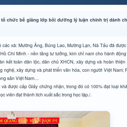
tổ chức bế giảng lớp bồi dưỡng lý luận chính trị dành c
 bộ các xã: Mường Ảng, Búng Lao, Mường Lạn, Nà Tấu đã được 
 Hồ Chí Minh - nền tảng tư tưởng, kim chỉ nam cho hành độn
n kết toàn dân tộc, dân chủ XHCN, xây dựng và hoàn thiệ
g nghệ, xây dựng và phát triển văn hóa, con người Việt Nam; 
Cộng sản Việt Nam…
 và được cấp Giấy chứng nhận, trong đó có 100% đạt loại khá,
 viên đạt thành tích xuất sắc trong học tập./.