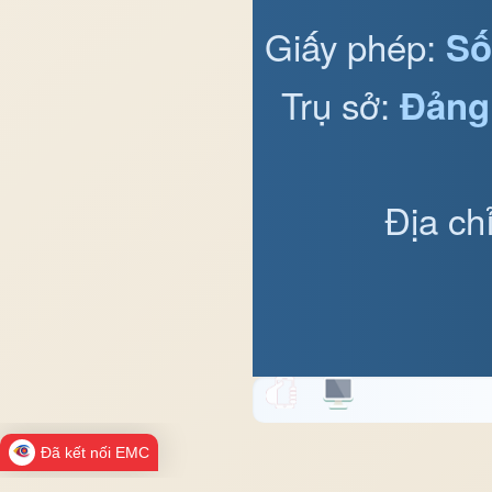
Giấy phép:
Số
Trụ sở:
Đảng
Địa ch
Đã kết nối EMC