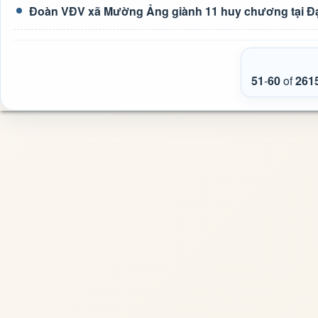
Đoàn VĐV xã Mường Ảng giành 11 huy chương tại Đại h
51
-
60
of
261