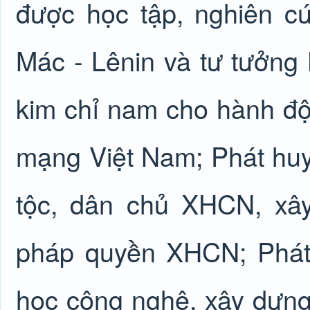
được học tập, nghiên c
Mác - Lênin và tư tưởng 
kim chỉ nam cho hành đ
mạng Việt Nam; Phát huy
tộc, dân chủ XHCN, xâ
pháp quyền XHCN; Phát 
học công nghệ, xây dựng 