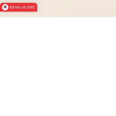
Đã kết nối EMC