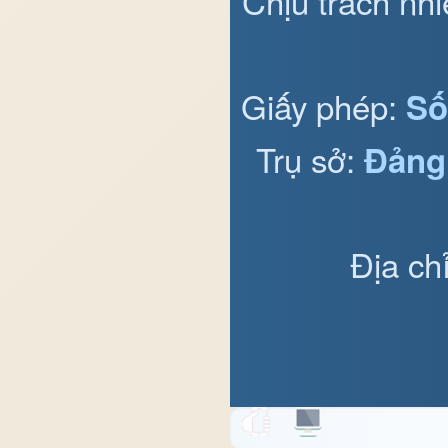
Chịu trách nh
Giấy phép:
Số
Trụ sở:
Đảng
Địa ch