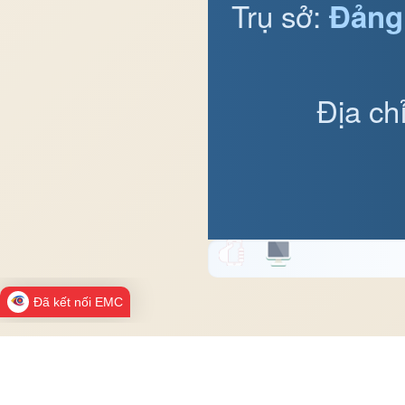
Trụ sở:
Đảng
Địa ch
Đã kết nối EMC