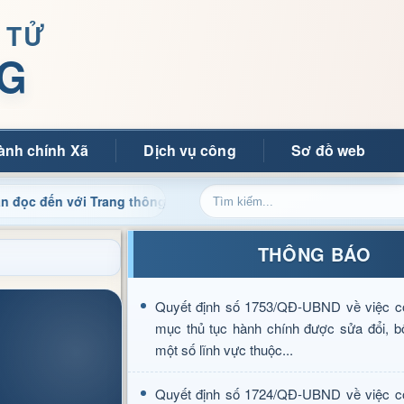
 TỬ
G
ành chính Xã
Dịch vụ công
Sơ đồ web
Trang thông tin điện tử xã Mường Ảng
Cập nhật thông ti
THÔNG BÁO
Quyết định số 1753/QĐ-UBND về việc c
mục thủ tục hành chính được sửa đổi, b
một số lĩnh vực thuộc...
Quyết định số 1724/QĐ-UBND về việc c