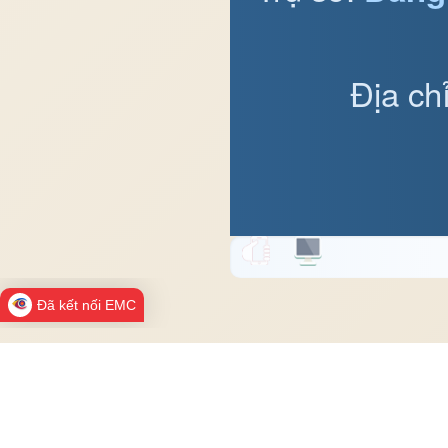
Địa ch
Đã kết nối EMC