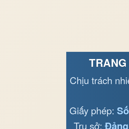
TRANG 
Chịu trách nh
Giấy phép:
Số
Trụ sở:
Đảng