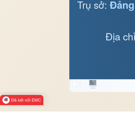
Trụ sở:
Đảng
Địa ch
Đã kết nối EMC