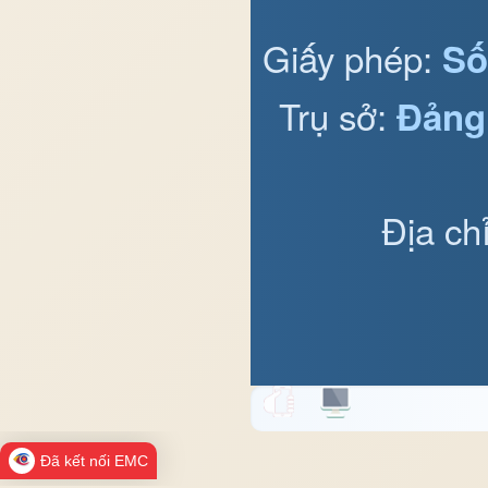
Giấy phép:
Số
Trụ sở:
Đảng
Địa ch
Đã kết nối EMC