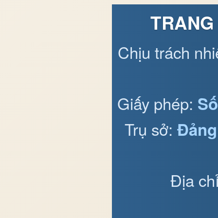
TRANG 
Chịu trách nh
Giấy phép:
Số
Trụ sở:
Đảng
Địa ch