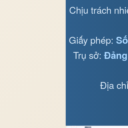
Chịu trách nh
Giấy phép:
Số
Trụ sở:
Đảng
Địa ch