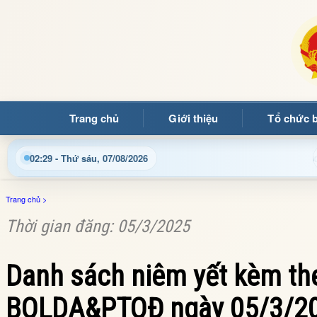
Trang chủ
Giới thiệu
Tổ chức 
hào mừng quý bạn đọc đến với Trang thông tin điện tử xã Mườn
02:29 - Thứ sáu, 07/08/2026
Trang chủ
>
Thời gian đăng: 05/3/2025
Danh sách niêm yết kèm th
BQLDA&PTQĐ ngày 05/3/202