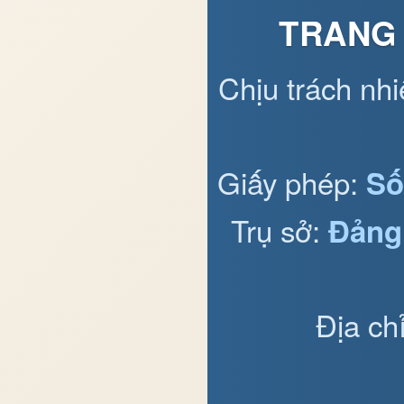
TRANG 
Chịu trách nh
Giấy phép:
Số
Trụ sở:
Đảng
Địa ch