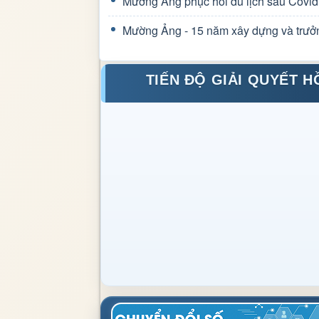
Mường Ảng phục hồi du lịch sau Covid
Mường Ảng - 15 năm xây dựng và trưở
TIẾN ĐỘ GIẢI QUYẾT H