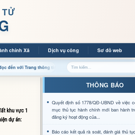
 TỬ
G
ành chính Xã
Dịch vụ công
Sơ đồ web
 Trang thông tin điện tử xã Mường Ảng
Cập nhật thông 
THÔNG BÁO
Quyết định số 1778/QĐ-UBND về việc c
mục thủ tục hành chính mới ban hành tr
ất khu vực 1
đăng ký hoạt động của...
hiện dự án:
Báo cáo kết quả rà soát, đánh giá thủ tụ