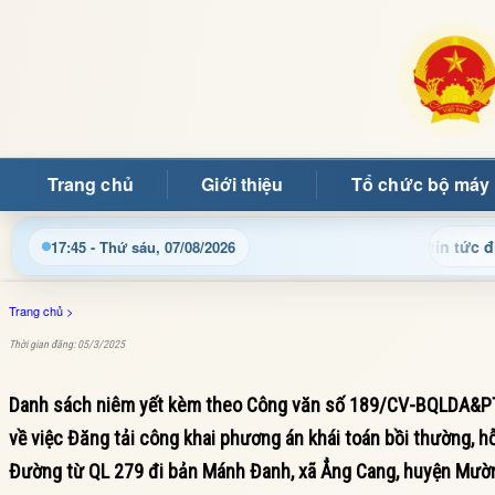
Trang chủ
Giới thiệu
Tổ chức bộ máy
ật thông tin điều hành, thủ tục hành chính và tin tức địa phươ
17:45 - Thứ sáu, 07/08/2026
Trang chủ
>
Thời gian đăng: 05/3/2025
Danh sách niêm yết kèm theo Công văn số 189/CV-BQLDA&PTQ
về việc Đăng tải công khai phương án khái toán bồi thường, hỗ 
Đường từ QL 279 đi bản Mánh Đanh, xã Ẳng Cang, huyện Mườn