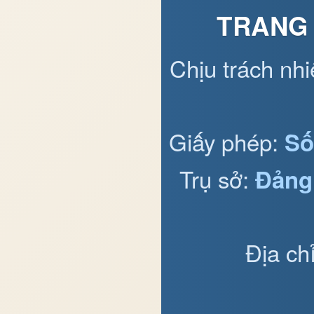
TRANG 
Chịu trách nh
Giấy phép:
Số
Trụ sở:
Đảng
Địa ch