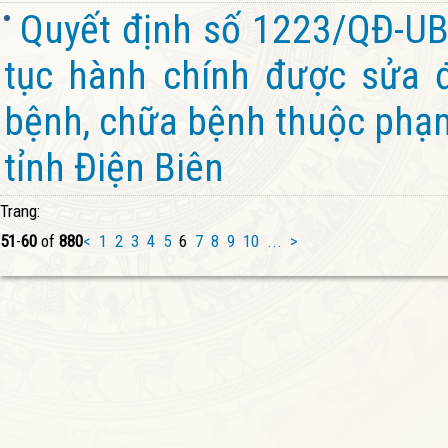
Quyết định số 1223/QĐ-UB
tục hành chính được sửa đ
bệnh, chữa bệnh thuộc phạm 
tỉnh Điện Biên
Trang:
51
-
60
of
880
<
1
2
3
4
5
6
7
8
9
10
...
>