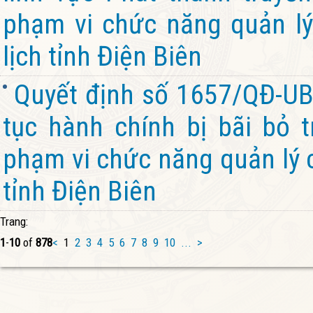
phạm vi chức năng quản lý
lịch tỉnh Điện Biên
Quyết định số 1657/QĐ-UB
tục hành chính bị bãi bỏ 
phạm vi chức năng quản lý 
tỉnh Điện Biên
Trang:
1
-
10
of
878
<
1
2
3
4
5
6
7
8
9
10
...
>