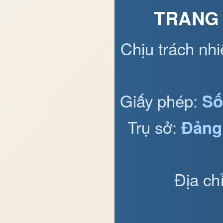
TRANG 
Chịu trách nh
Giấy phép:
Số
Trụ sở:
Đảng
Địa ch