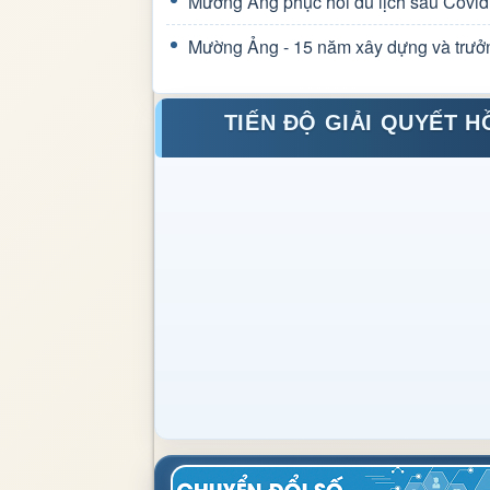
Mường Ảng phục hồi du lịch sau Covid
Mường Ảng - 15 năm xây dựng và trưở
TIẾN ĐỘ GIẢI QUYẾT H