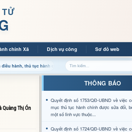
 TỬ
G
ành chính Xã
Dịch vụ công
Sơ đồ web
 thủ tục hành chính và tin tức địa phương nhanh chóng, chính xá
THÔNG BÁO
Quyết định số 1753/QĐ-UBND về việc c
mục thủ tục hành chính được sửa đổi, b
à Quàng Thị Ón
một số lĩnh vực thuộc...
Quyết định số 1724/QĐ-UBND về việc c