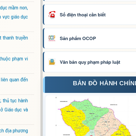
o dục mầm non,
Số điện thoại cần biết
h vực giáo dục
t thanh truyền
Sản phẩm OCOP
thuộc phạm vi
Văn bản quy phạm pháp luật
 liên quan đến
BẢN ĐỒ HÀNH CHÍN
; thủ tục hành
Sở Giáo dục và
ch địa phương