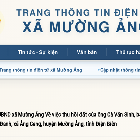
TRANG THÔNG TIN ĐIỆN
XÃ MƯỜNG ẢN
Tin tức - Sự kiện
Văn bản
Thủ tục h
tin điện tử xã Mường Ảng
Cập nhật thông tin điều hành,
ND xã Mường Ảng Về việc thu hồi đất của ông Cà Văn Sinh, b
Đanh, xã Ẳng Cang, huyện Mường Ảng, tỉnh Điện Biên