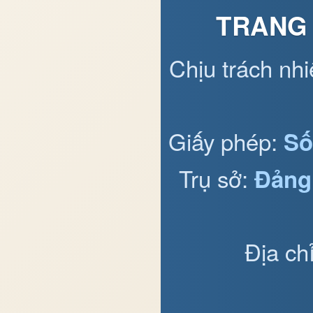
TRANG 
Chịu trách nh
Giấy phép:
Số
Trụ sở:
Đảng
Địa ch