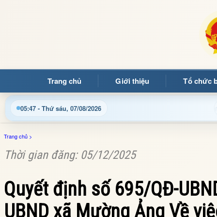
Trang chủ
Giới thiệu
Tổ chức 
Chào mừng quý bạn đọc đến với Trang thông tin điện tử xã
05:47 - Thứ sáu, 07/08/2026
Trang chủ
>
Thời gian đăng: 05/12/2025
Quyết định số 695/QĐ-UBND
UBND xã Mường Ảng Về việc 