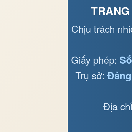
TRANG 
Chịu trách nh
Giấy phép:
Số
Trụ sở:
Đảng
Địa ch