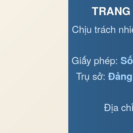
TRANG 
Chịu trách nh
Giấy phép:
Số
Trụ sở:
Đảng
Địa ch