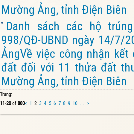
Mường Ảng, tỉnh Điện Biên
Danh sách các hộ trúng
998/QĐ-UBND ngày 14/7/2
ẢngVề việc công nhận kết 
đất đối với 11 thửa đất th
Mường Ảng, tỉnh Điện Biên
Trang:
11
-
20
of
880
<
1
2
3
4
5
6
7
8
9
10
...
>