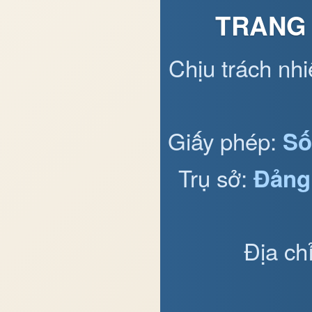
TRANG 
Chịu trách nh
Giấy phép:
Số
Trụ sở:
Đảng
Địa ch