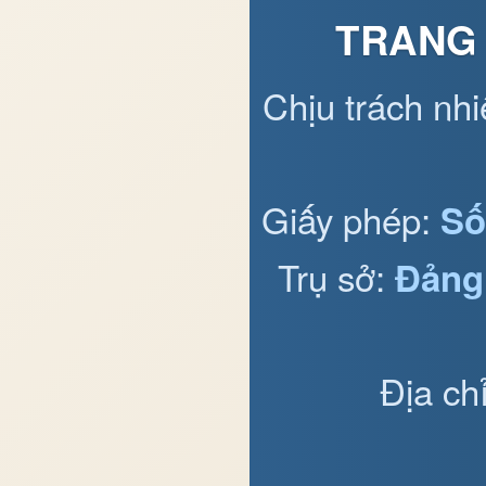
TRANG 
Chịu trách nh
Giấy phép:
Số
Trụ sở:
Đảng
Địa ch