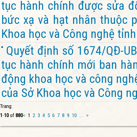
tục hành chính được sửa đổ
bức xạ và hạt nhân thuộc 
Khoa học và Công nghệ tỉnh
Quyết định số 1674/QĐ-UB
tục hành chính mới ban hành
động khoa học và công nghệ
của Sở Khoa học và Công ng
Trang:
1
-
10
of
880
<
1
2
3
4
5
6
7
8
9
10
...
>