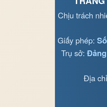
TRANG 
Chịu trách nh
Giấy phép:
Số
Trụ sở:
Đảng
Địa ch