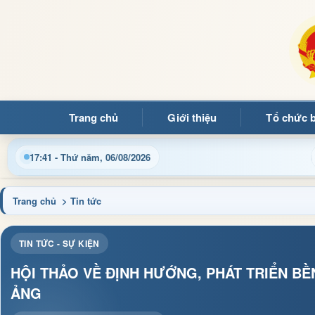
Trang chủ
Giới thiệu
Tổ chức 
Chào mừng quý bạn đọc đến với Trang thông tin đi
17:41 - Thứ năm, 06/08/2026
Trang chủ
> Tin tức
TIN TỨC - SỰ KIỆN
HỘI THẢO VỀ ĐỊNH HƯỚNG, PHÁT TRIỂN B
ẢNG