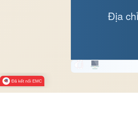
Địa ch
Đã kết nối EMC