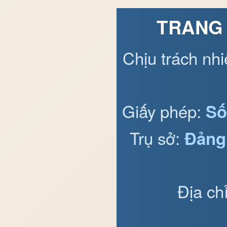
TRANG 
Chịu trách nh
Giấy phép:
Số
Trụ sở:
Đảng
Địa ch