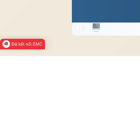
Đã kết nối EMC