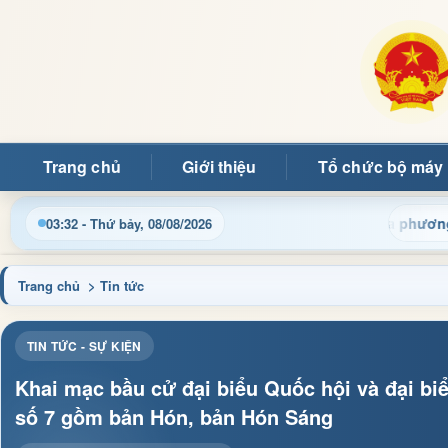
Trang chủ
Giới thiệu
Tổ chức bộ máy
 điều hành, thủ tục hành chính và tin tức địa phương nhanh chón
03:32 - Thứ bảy, 08/08/2026
Trang chủ
> Tin tức
TIN TỨC - SỰ KIỆN
Khai mạc bầu cử đại biểu Quốc hội và đại bi
số 7 gồm bản Hón, bản Hón Sáng