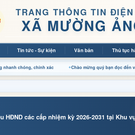
TRANG THÔNG TIN ĐIỆN
XÃ MƯỜNG ẢN
Tin tức - Sự kiện
Văn bản
Thủ tục h
g, chính xác
Chào mừng quý bạn đọc đến với Trang thôn
ểu HĐND các cấp nhiệm kỳ 2026-2031 tại Khu v