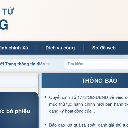
 TỬ
G
ành chính Xã
Dịch vụ công
Sơ đồ web
g tin điện tử xã Mường Ảng
Cập nhật thông tin điều hàn
THÔNG BÁO
Quyết định số 1778/QĐ-UBND về việc c
mục thủ tục hành chính mới ban hành tr
ực bỏ phiếu
đăng ký hoạt động của...
Báo cáo kết quả rà soát, đánh giá thủ tụ