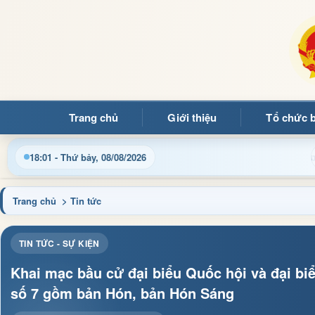
Trang chủ
Giới thiệu
Tổ chức 
thông tin điều hành, thủ tục hành chính và tin tức địa phương n
18:01 - Thứ bảy, 08/08/2026
Trang chủ
> Tin tức
TIN TỨC - SỰ KIỆN
Khai mạc bầu cử đại biểu Quốc hội và đại bi
số 7 gồm bản Hón, bản Hón Sáng