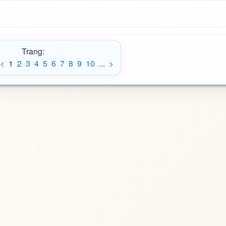
Trang:
<
1
2
3
4
5
6
7
8
9
10
...
>