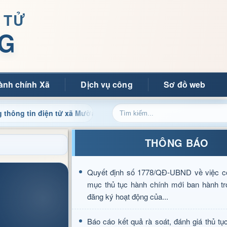
 TỬ
G
ành chính Xã
Dịch vụ công
Sơ đồ web
n điện tử xã Mường Ảng
Cập nhật thông tin điều hành, t
THÔNG BÁO
Quyết định số 1778/QĐ-UBND về việc c
mục thủ tục hành chính mới ban hành tr
đăng ký hoạt động của...
Báo cáo kết quả rà soát, đánh giá thủ tụ