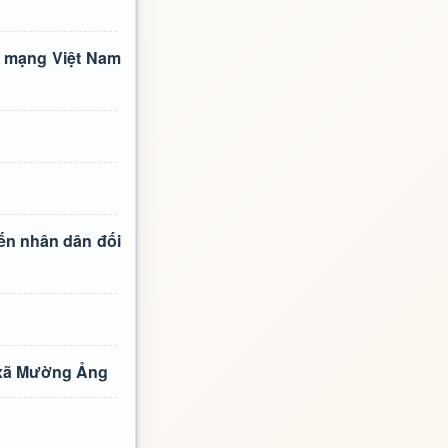
h mạng Việt Nam
iến nhân dân đối
n xã Mường Ảng