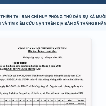
HIÊN TAI, BAN CHỈ HUY PHÒNG THỦ DÂN SỰ XÃ MƯỜ
 VÀ TÌM KIẾM CỨU NẠN TRÊN ĐỊA BÀN XÃ THÁNG 6 NĂM