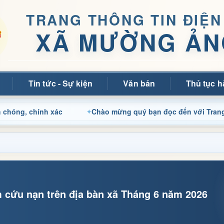
TRANG THÔNG TIN ĐIỆN
XÃ MƯỜNG ẢN
Tin tức - Sự kiện
Văn bản
Thủ tục h
chính xác
Chào mừng quý bạn đọc đến với Trang thông ti
ếm cứu nạn trên địa bàn xã Tháng 6 năm 2026