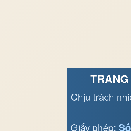
TRANG 
Chịu trách nh
Giấy phép:
Số