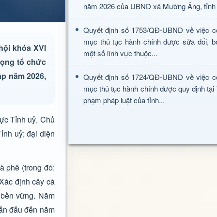
năm 2026 của UBND xã Mường Ảng, tỉnh 
Quyết định số 1753/QĐ-UBND về việc c
mục thủ tục hành chính được sửa đổi, b
hội khóa XVI
một số lĩnh vực thuộc...
rọng tổ chức
hấp năm 2026,
Quyết định số 1724/QĐ-UBND về việc c
mục thủ tục hành chính được quy định tại
phạm pháp luật của tỉnh...
ực Tỉnh uỷ, Chủ
nh uỷ; đại diện
à phê (trong đó:
 Xác định cây cà
èo bền vững. Năm
Phấn đấu đến năm