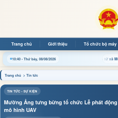
Trang chủ
Giới thiệu
Tổ chức bộ máy
quý bạn đọc đến với Trang thông tin điện tử xã Mường Ảng
10:40 - Thứ bảy, 08/08/2026
Trang chủ
> Tin tức
TIN TỨC - SỰ KIỆN
Mường Ảng tưng bừng tổ chức Lễ phát động đ
mô hình UAV