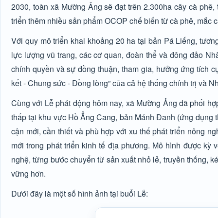
2030, toàn xã Mường Ảng sẽ đạt trên 2.300ha cây cà phê, 
triển thêm nhiều sản phẩm OCOP chế biến từ cà phê, mắc c
Với quy mô triển khai khoảng 20 ha tại bản Pá Liếng, tươn
lực lượng vũ trang, các cơ quan, đoàn thể và đông đảo Nh
chính quyền và sự đồng thuận, tham gia, hưởng ứng tích cự
kết - Chung sức - Đồng lòng” của cả hệ thống chính trị và
Cùng với Lễ phát động hôm nay, xã Mường Ảng đã phối hợp v
thấp tại khu vực Hồ Ẳng Cang, bản Mánh Đanh (ứng dụng thi
cận mới, cần thiết và phù hợp với xu thế phát triển nông n
mới trong phát triển kinh tế địa phương. Mô hình được kỳ 
nghệ, từng bước chuyển từ sản xuất nhỏ lẻ, truyền thống, 
vững hơn.
Dưới đây là một số hình ảnh tại buổi Lễ: