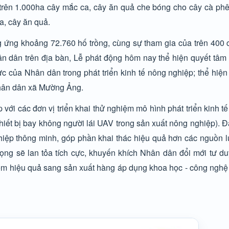
trên 1.000ha cây mắc ca, cây ăn quả che bóng cho cây cà phê
a, cây ăn quả.
g ứng khoảng 72.760 hố trồng, cùng sự tham gia của trên 400 c
ân dân trên địa bàn, Lễ phát động hôm nay thể hiện quyết tâm
c của Nhân dân trong phát triển kinh tế nông nghiệp; thể hiện
 Nhân dân xã Mường Ảng.
ới các đơn vị triển khai thử nghiệm mô hình phát triển kinh t
ết bị bay không người lái UAV trong sản xuất nông nghiệp). Đ
ghiệp thông minh, góp phần khai thác hiệu quả hơn các nguồn l
vọng sẽ lan tỏa tích cực, khuyến khích Nhân dân đổi mới tư du
kém hiệu quả sang sản xuất hàng áp dụng khoa học - công nghệ