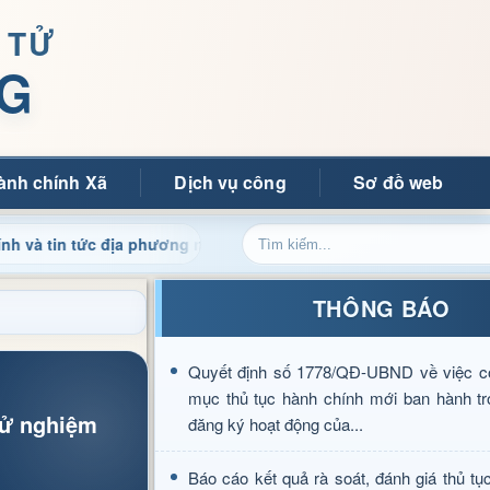
 TỬ
G
ành chính Xã
Dịch vụ công
Sơ đồ web
c địa phương nhanh chóng, chính xác
Chào mừng quý bạn đ
THÔNG BÁO
Quyết định số 1778/QĐ-UBND về việc c
mục thủ tục hành chính mới ban hành tr
hử nghiệm
đăng ký hoạt động của...
Báo cáo kết quả rà soát, đánh giá thủ tụ