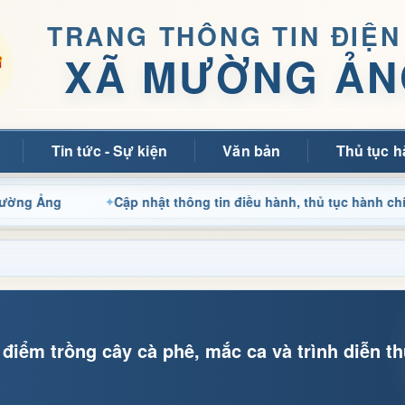
TRANG THÔNG TIN ĐIỆN
XÃ MƯỜNG ẢN
Tin tức - Sự kiện
Văn bản
Thủ tục h
Cập nhật thông tin điều hành, thủ tục hành chính và tin tứ
iểm trồng cây cà phê, mắc ca và trình diễn t