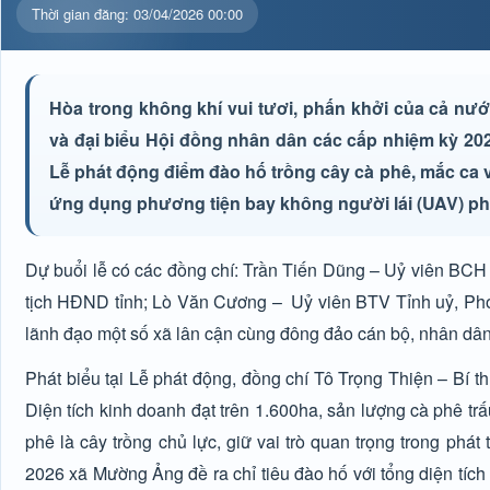
Thời gian đăng: 03/04/2026 00:00
Hòa trong không khí vui tươi, phấn khởi của cả nư
và đại biểu Hội đồng nhân dân các cấp nhiệm kỳ 202
Lễ phát động điểm đào hố trồng cây cà phê, mắc ca v
ứng dụng phương tiện bay không người lái (UAV) ph
Dự buổi lễ có các đồng chí: Trần Tiến Dũng – Uỷ viên BCH
tịch HĐND tỉnh; Lò Văn Cương – Uỷ viên BTV Tỉnh uỷ, Phó 
lãnh đạo một số xã lân cận cùng đông đảo cán bộ, nhân d
Phát biểu tại Lễ phát động, đồng chí Tô Trọng Thiện – Bí th
Diện tích kinh doanh đạt trên 1.600ha, sản lượng cà phê trấ
phê là cây trồng chủ lực, giữ vai trò quan trọng trong ph
2026 xã Mường Ảng đề ra chỉ tiêu đào hố với tổng diện tích