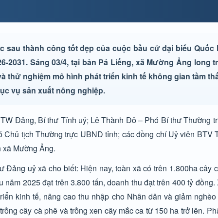
ớc sau thành công tốt đẹp của cuộc bầu cử đại biểu Quốc 
6-2031. Sáng 03/4, tại bản Pá Liếng, xã Mường Ảng long t
à thử nghiệm mô hình phát triển kinh tế không gian tầm t
ục vụ sản xuất nông nghiệp.
 TW Đảng, Bí thư Tỉnh uỷ; Lê Thành Đô – Phó Bí thư Thường tr
Chủ tịch Thường trực UBND tỉnh; các đồng chí Uỷ viên BTV Tỉ
ân xã Mường Ảng.
ư Đảng uỷ xã cho biết: Hiện nay, toàn xã có trên 1.800ha cây c
u năm 2025 đạt trên 3.800 tấn, doanh thu đạt trên 400 tỷ đồng.
át triển kinh tế, nâng cao thu nhập cho Nhân dân và giảm ngh
 trồng cây cà phê và trồng xen cây mắc ca từ 150 ha trở lên. 