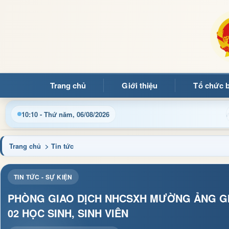
Trang chủ
Giới thiệu
Tổ chức 
Cập nhật thông tin điều hành, thủ tục hành chính và tin t
10:10 - Thứ năm, 06/08/2026
Trang chủ
> Tin tức
TIN TỨC - SỰ KIỆN
PHÒNG GIAO DỊCH NHCSXH MƯỜNG ẢNG GIẢ
02 HỌC SINH, SINH VIÊN