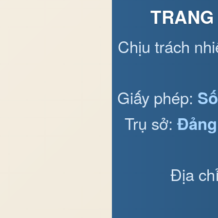
TRANG 
Chịu trách nh
Giấy phép:
Số
Trụ sở:
Đảng
Địa ch