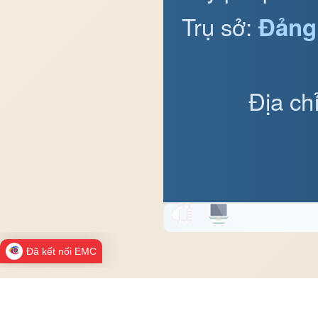
Trụ sở:
Đảng
Địa ch
Đã kết nối EMC