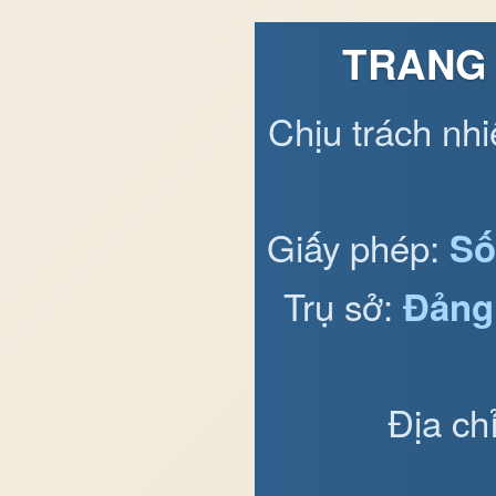
TRANG 
Chịu trách nh
Giấy phép:
Số
Trụ sở:
Đảng
Địa ch