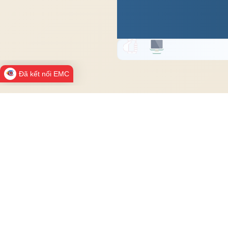
Đã kết nối EMC