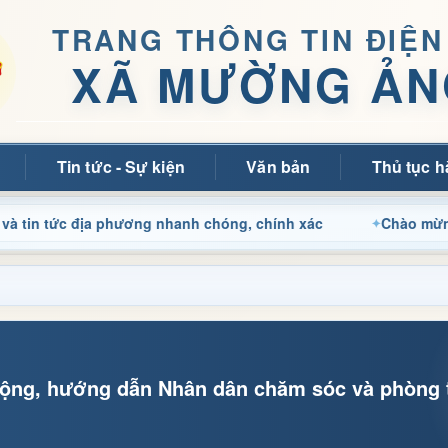
TRANG THÔNG TIN ĐIỆN
XÃ MƯỜNG ẢN
Tin tức - Sự kiện
Văn bản
Thủ tục h
 địa phương nhanh chóng, chính xác
Chào mừng quý bạn đ
ruộng, hướng dẫn Nhân dân chăm sóc và phòng 