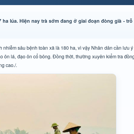
a lúa. Hiện nay trà sớm đang ở giai đoạn đòng già - trỗ 
h nhiễm sâu bệnh toàn xã là 180 ha, vì vậy Nhân dân cần lưu ý
ạo ôn lá, đạo ôn cổ bông. Đồng thời, thường xuyên kiểm tra đồng 
g cao./.