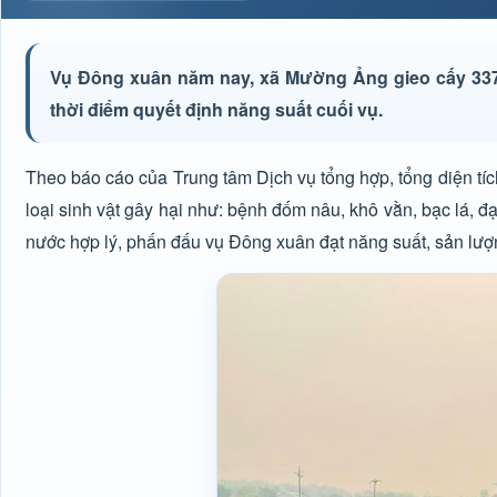
Vụ Đông xuân năm nay, xã Mường Ảng gieo cấy 337 h
thời điểm quyết định năng suất cuối vụ.
Theo báo cáo của Trung tâm Dịch vụ tổng hợp, tổng diện tíc
loại sinh vật gây hại như: bệnh đốm nâu, khô vằn, bạc lá, đ
nước hợp lý, phấn đấu vụ Đông xuân đạt năng suất, sản lượn