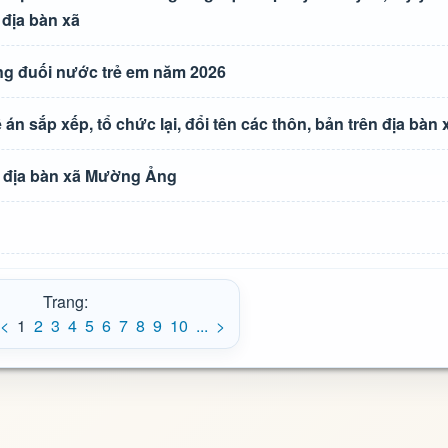
 địa bàn xã
g đuối nước trẻ em năm 2026
án sắp xếp, tổ chức lại, đổi tên các thôn, bản trên địa bà
ên địa bàn xã Mường Ảng
Trang:
<
1
2
3
4
5
6
7
8
9
10
...
>