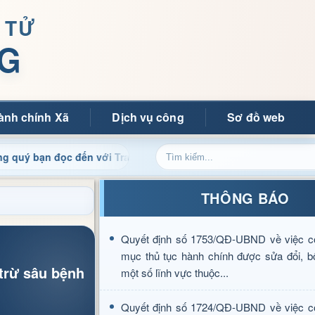
 TỬ
G
ành chính Xã
Dịch vụ công
Sơ đồ web
ọc đến với Trang thông tin điện tử xã Mường Ảng
Cập n
THÔNG BÁO
Quyết định số 1753/QĐ-UBND về việc c
mục thủ tục hành chính được sửa đổi, b
trừ sâu bệnh
một số lĩnh vực thuộc...
Quyết định số 1724/QĐ-UBND về việc c